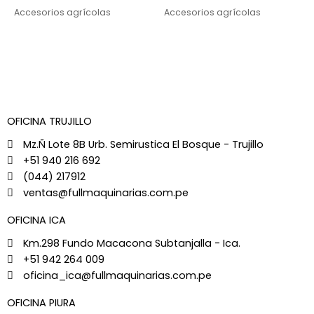
Accesorios agrícolas
Accesorios agrícolas
OFICINA TRUJILLO
Mz.Ñ Lote 8B Urb. Semirustica El Bosque - Trujillo
+51 940 216 692
(044) 217912
ventas@fullmaquinarias.com.pe
OFICINA ICA
Km.298 Fundo Macacona Subtanjalla - Ica.
+51 942 264 009
oficina_ica@fullmaquinarias.com.pe
OFICINA PIURA